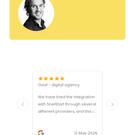
Gaaf - digital agency
Great ven
We have tried the integration
modules a
with SnelStart through several
different providers, and this is
the only solution that simply
works. We needed support on
two occasions, and it was
12 May 2026