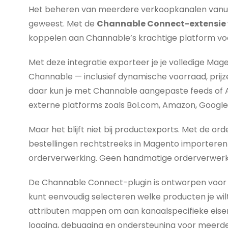
Het beheren van meerdere verkoopkanalen vanuit 
geweest. Met de
Channable Connect-extensie 
koppelen aan Channable’s krachtige platform vo
Met deze integratie exporteer je je volledige Ma
Channable — inclusief dynamische voorraad, prij
daar kun je met Channable aangepaste feeds of
externe platforms zoals Bol.com, Amazon, Google
Maar het blijft niet bij productexports. Met de o
bestellingen rechtstreeks in Magento importeren
orderverwerking. Geen handmatige orderverwerki
De Channable Connect-plugin is ontworpen voor pre
kunt eenvoudig selecteren welke producten je w
attributen mappen om aan kanaalspecifieke eise
logging, debugging en ondersteuning voor meerd