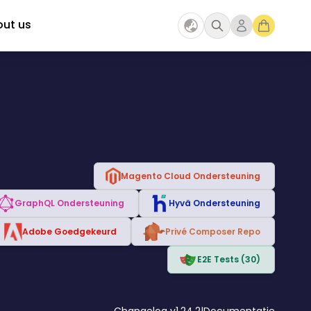
ut us
Magento Cloud Ondersteuning
GraphQL Ondersteuning
Hyvä Ondersteuning
Adobe Goedgekeurd
Privé Composer Repo
E2E Tests (30)
Changelog v1.24.2
|
Documentatie