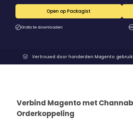
Open op Packagist
Gratis te downloaden
Vertrouwd door honderden Magento gebruiker
Verbind Magento met Channabl
Orderkoppeling