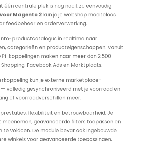
één centrale plek is nog nooit zo eenvoudig
voor Magento 2
kun je je webshop moeiteloos
or feedbeheer en orderverwerking.
gento-productcatalogus in realtime naar
zen, categorieën en producteigenschappen. Vanuit
 API-koppelingen maken naar meer dan 2.500
 Shopping, Facebook Ads en Marktplaats.
rderkoppeling kun je externe marketplace-
 — volledig gesynchroniseerd met je voorraad en
ng of voorraadverschillen meer.
staties, flexibiliteit en betrouwbaarheid. Je
ilt meenemen, geavanceerde filters toepassen en
n te voldoen. De module bevat ook ingebouwde
ere winkels voor geavanceerde toepassingen.