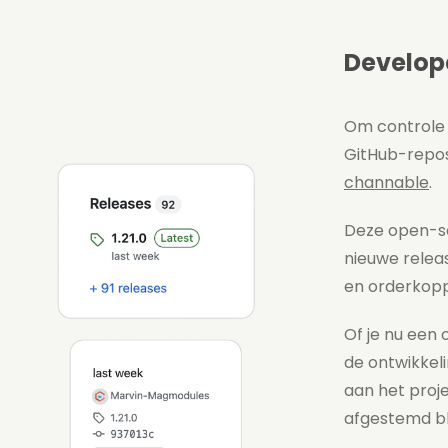
Develop
Om controle 
GitHub-repos
channable
.
Deze open-so
nieuwe releas
en orderkopp
Of je nu een 
de ontwikkeli
aan het proje
afgestemd bl