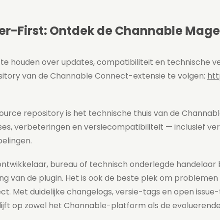
er-First: Ontdek de Channable Mage
te houden over updates, compatibiliteit en technische v
itory van de Channable Connect-extensie te volgen:
ht
urce repository is het technische thuis van de Channable
es, verbeteringen en versiecompatibiliteit — inclusief v
elingen.
ontwikkelaar, bureau of technisch onderlegde handelaar ben
ng van de plugin. Het is ook de beste plek om problemen 
ct. Met duidelijke changelogs, versie-tags en open issue-
ijft op zowel het Channable-platform als de evoluerend