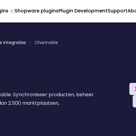
gins
Shopware plugins
Plugin Development
Support
Abo
Toggle submenu for Magento 2 Plugins
 integraties
Channable
able. Synchroniseer producten, beheer
dan 2.500 marktplaatsen,