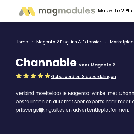
Ga naar de inhoud
Magento 2 Plu
Home
Magento 2 Plug-ins & Extensies
Marketplace
Channable
voor Magento 2
Gebaseerd op 8 beoordelingen
Verbind moeiteloos je Magento-winkel met Chann
bestellingen en automatiseer exports naar meer 
prijsvergelijkingssites en advertentieplatformen.