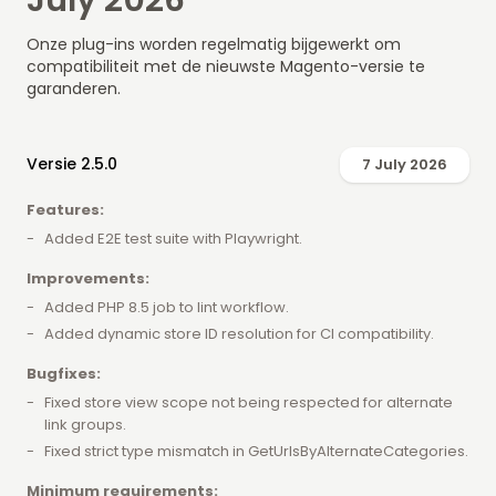
July 2026
Onze plug-ins worden regelmatig bijgewerkt om
compatibiliteit met de nieuwste Magento-versie te
garanderen.
Versie 2.5.0
7 July 2026
Features:
Added E2E test suite with Playwright.
Improvements:
Added PHP 8.5 job to lint workflow.
Added dynamic store ID resolution for CI compatibility.
Bugfixes:
Fixed store view scope not being respected for alternate
link groups.
Fixed strict type mismatch in GetUrlsByAlternateCategories.
Minimum requirements: