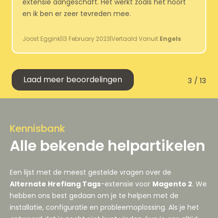
extensie aangeschaft.
Het werkt zoals het hoort
en ik ben er zeer tevreden mee.
Joost Eggink
|
13 February 2023
|
Vertaald Vanuit
Engels
Laad meer beoordelingen
3 / 13
Kennisbank
Alle bekende helpartikelen
Een lijst met de meest gestelde vragen over de
Alternate Hreflang Tags
-extensie voor
Magento 2
. We
hebben ons best gedaan om je te helpen met de
installatie, configuratie en probleemoplossing. Als je het