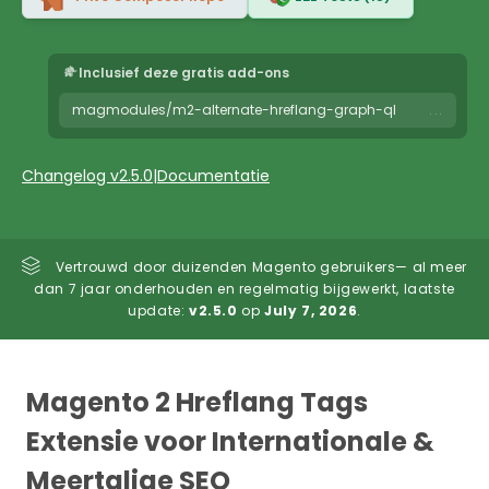
Inclusief deze gratis add-ons
magmodules/m2-alternate-hreflang-graph-ql
...
Changelog v2.5.0
|
Documentatie
Vertrouwd door duizenden Magento gebruikers— al meer
dan 7 jaar onderhouden en regelmatig bijgewerkt, laatste
update:
v2.5.0
op
July 7, 2026
.
Magento 2 Hreflang Tags
Extensie voor Internationale &
Meertalige SEO