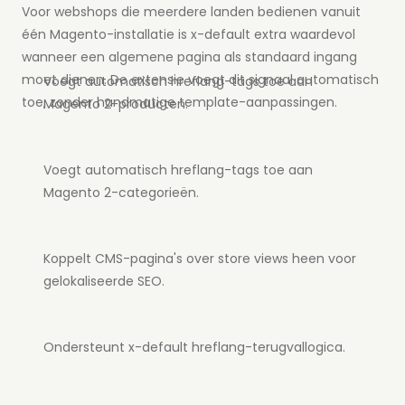
Voor webshops die meerdere landen bedienen vanuit
één Magento-installatie is x-default extra waardevol
wanneer een algemene pagina als standaard ingang
moet dienen. De extensie voegt dit signaal automatisch
Voegt automatisch hreflang-tags toe aan
toe, zonder handmatige template-aanpassingen.
Magento 2-producten.
Voegt automatisch hreflang-tags toe aan
Magento 2-categorieën.
Koppelt CMS-pagina's over store views heen voor
gelokaliseerde SEO.
Ondersteunt x-default hreflang-terugvallogica.