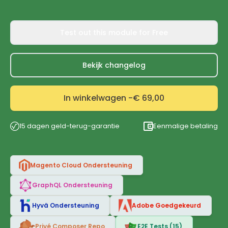
Test out this module for Free
Bekijk changelog
In winkelwagen -
€ 69,00
15 dagen geld-terug-garantie
Eenmalige betaling
Magento Cloud Ondersteuning
GraphQL Ondersteuning
Hyvä Ondersteuning
Adobe Goedgekeurd
Privé Composer Repo
E2E Tests (15)