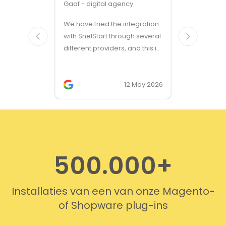
Gaaf - digital agency
Great ven
We have tried the integration
modules a
with SnelStart through several
different providers, and this is
the only solution that simply
works. We needed support on
two occasions, and it was
12 May 2026
provided quickly and
professionally. We do
recommend this company!
500.000+
Installaties van een van onze Magento-
of Shopware plug-ins