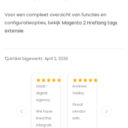
Voor een compleet overzicht van functies en
configuratieopties, bekijk
Magento 2 Hreflang tags
extensie
.
Artikel bijgewerkt:
April 2, 2026
Gaaf -
Andrew
Alexandru
digital
Velikiy
Manuel
agency
Carabus
Great
We have
vendor
Magmodu
tried the
with
sets the
integration
handy
bar for