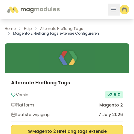
Ga naar de inhoud
Home
Help
Alternate Hreflang Tags
Magento 2 Hreflang tags extensie Configureren
Alternate Hreflang Tags
Versie
v2.5.0
Platform
Magento 2
Laatste wijziging
7 July 2026
Magento 2 Hreflang tags extensie