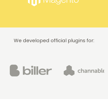
and
professionally.
We do
recommend
this
company!
We developed official plugins for: