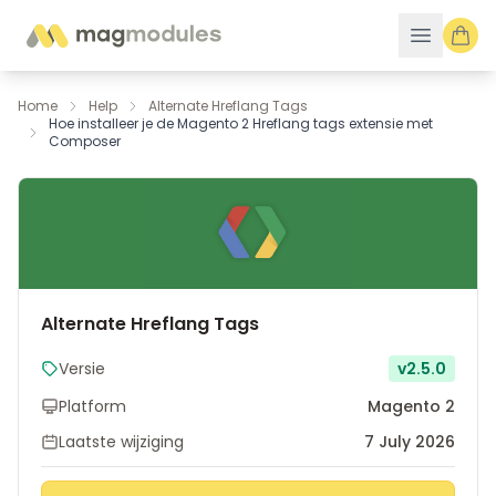
Ga naar de inhoud
Home
Help
Alternate Hreflang Tags
Hoe installeer je de Magento 2 Hreflang tags extensie met
Composer
Alternate Hreflang Tags
Versie
v2.5.0
Platform
Magento 2
Laatste wijziging
7 July 2026