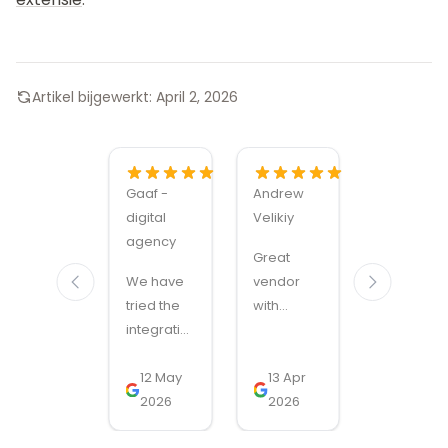
Artikel bijgewerkt:
April 2, 2026
Gaaf -
Andrew
Alexandru
digital
Velikiy
Manuel
agency
Carabus
Great
We have
vendor
Magmodu
tried the
with
sets the
integration
handy
bar for
with
modules
Magento
SnelStart
12 May
and quick
13 Apr
module
11 Nov
through
2026
support!
2026
quality
2025
several
and