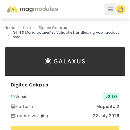
Ga naar de inhoud
Home
Help
Digitec Galaxus
GTIN & ManufacturerKey Validatie handleiding voor product
feed
Digitec Galaxus
Versie
v2.1.0
Platform
Magento 2
Laatste wijziging
22 July 2026