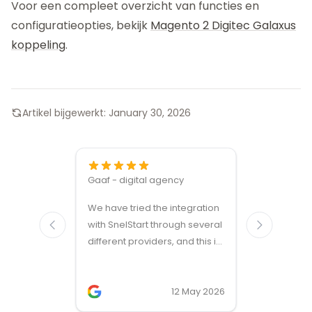
Voor een compleet overzicht van functies en
configuratieopties, bekijk
Magento 2 Digitec Galaxus
koppeling
.
Artikel bijgewerkt:
January 30, 2026
Gaaf - digital agency
Great ven
We have tried the integration
modules a
with SnelStart through several
different providers, and this is
the only solution that simply
works. We needed support on
two occasions, and it was
12 May 2026
provided quickly and