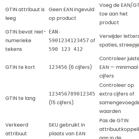
Voeg de EAN/GT
GTIN attribuut is
Geen EAN ingevuld
toe aan het
leeg
op product
product
GTIN bevat niet-
EAN-
Verwijder letters
numerieke
of
5901234123457
spaties, streepj
tekens
590 123 412
Controleer juist
GTIN te kort
(6 cijfers)
EAN — minimaal
123456
cijfers
Controleer op
extra cijfers of
123456789012345
GTIN te lang
(15 cijfers)
samengevoegd
waarden
Pas de GTIN
Verkeerd
SKU gebruikt in
attribuutkoppel
attribuut
plaats van EAN
aan in de