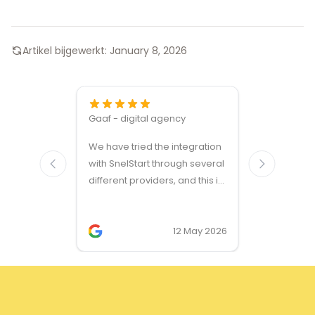
Artikel bijgewerkt:
January 8, 2026
Gaaf - digital agency
Great ven
We have tried the integration
modules a
with SnelStart through several
different providers, and this is
the only solution that simply
works. We needed support on
two occasions, and it was
12 May 2026
provided quickly and
professionally. We do
recommend this company!