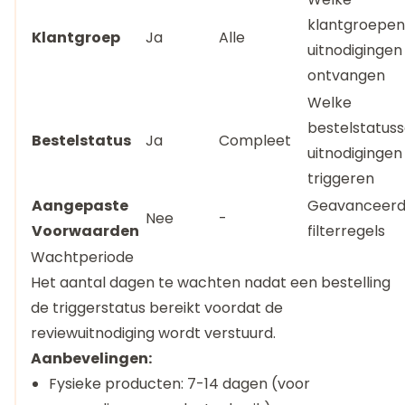
klantgroepen
Klantgroep
Ja
Alle
uitnodigingen
ontvangen
Welke
bestelstatus
Bestelstatus
Ja
Compleet
uitnodigingen
triggeren
Aangepaste
Geavanceer
Nee
-
Voorwaarden
filterregels
Wachtperiode
Het aantal dagen te wachten nadat een bestelling
de triggerstatus bereikt voordat de
reviewuitnodiging wordt verstuurd.
Aanbevelingen:
Fysieke producten: 7-14 dagen (voor