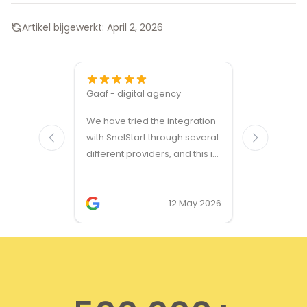
Artikel bijgewerkt:
April 2, 2026
Gaaf - digital agency
Great ven
We have tried the integration
modules a
with SnelStart through several
different providers, and this is
the only solution that simply
works. We needed support on
two occasions, and it was
12 May 2026
provided quickly and
professionally. We do
recommend this company!