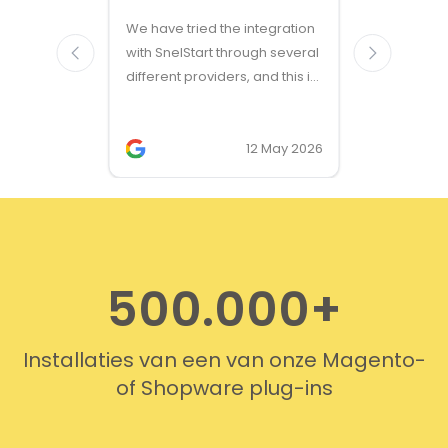
Great ven
We have tried the integration
modules a
with SnelStart through several
different providers, and this is
the only solution that simply
works. We needed support on
two occasions, and it was
12 May 2026
provided quickly and
professionally. We do
recommend this company!
500.000+
Installaties van een van onze Magento-
of Shopware plug-ins