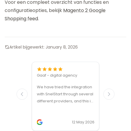
Voor een compleet overzicht van functies en
configuratieopties, bekijk
Magento 2 Google
Shopping feed
.
Artikel bijgewerkt:
January 8, 2026
Gaaf - digital agency
Great ven
We have tried the integration
modules a
with SnelStart through several
different providers, and this is
the only solution that simply
works. We needed support on
two occasions, and it was
12 May 2026
provided quickly and