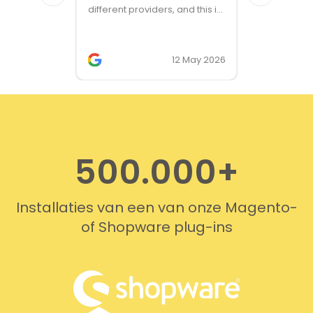
different providers, and this is
the only solution that simply
works. We needed support on
two occasions, and it was
12 May 2026
provided quickly and
professionally. We do
recommend this company!
500.000+
Installaties van een van onze Magento-
of Shopware plug-ins