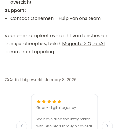
overzicht
Support:
Contact Opnemen
- Hulp van ons team
Voor een compleet overzicht van functies en
configuratieopties, bekijk
Magento 2 OpenAI
commerce koppeling
.
Artikel bijgewerkt:
January 8, 2026
Gaaf - digital agency
Great ven
We have tried the integration
modules a
with SnelStart through several