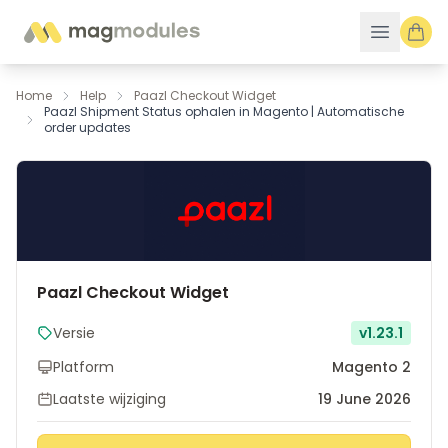
Ga naar de inhoud
Home
Help
Paazl Checkout Widget
Paazl Shipment Status ophalen in Magento | Automatische
order updates
Paazl Checkout Widget
Versie
v1.23.1
Platform
Magento 2
Laatste wijziging
19 June 2026