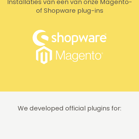
Installaties van een van onze Magento-
works. We
requests,
of Shopware plug-ins
needed
and
support
they’re
on two
our first
occasions,
choice for
and it was
licenses.
provided
quickly
and
professionally.
We do
recommend
this
company!
We developed official plugins for: