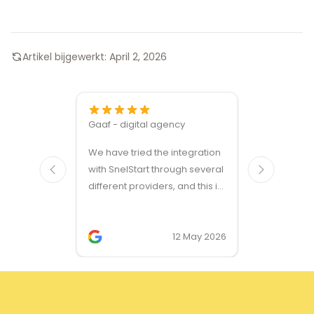
Artikel bijgewerkt:
April 2, 2026
Gaaf - digital agency
Great ven
We have tried the integration
modules a
with SnelStart through several
different providers, and this is
the only solution that simply
works. We needed support on
two occasions, and it was
12 May 2026
provided quickly and
professionally. We do
recommend this company!