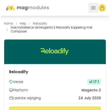
Ga naar de inhoud
Home
Help
Reloadify
Hoe installeer je de Magento 2 Reloadify koppeling met
Composer
Reloadify
Versie
v1.17.1
Platform
Magento 2
Laatste wijziging
24 July 2026