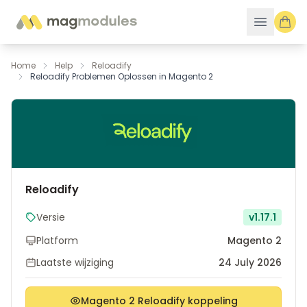
Ga naar de inhoud
Home
Help
Reloadify
Reloadify Problemen Oplossen in Magento 2
Reloadify
Versie
v1.17.1
Platform
Magento 2
Laatste wijziging
24 July 2026
Magento 2 Reloadify koppeling