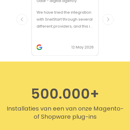
Gaaf - digital agency
Great ven
We have tried the integration
modules a
with SnelStart through several
different providers, and this is
the only solution that simply
works. We needed support on
two occasions, and it was
12 May 2026
provided quickly and
professionally. We do
recommend this company!
500.000+
Installaties van een van onze Magento-
of Shopware plug-ins