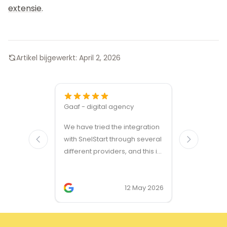
extensie
.
Artikel bijgewerkt:
April 2, 2026
Gaaf - digital agency
Great ven
We have tried the integration
modules a
with SnelStart through several
different providers, and this is
the only solution that simply
works. We needed support on
two occasions, and it was
12 May 2026
provided quickly and
professionally. We do
recommend this company!