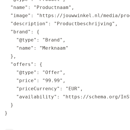
  "name": "Productnaam",

  "image": "https://jouwwinkel.nl/media/prod
  "description": "Productbeschrijving",

  "brand": {

    "@type": "Brand",

    "name": "Merknaam"

  },

  "offers": {

    "@type": "Offer",

    "price": "99.99",

    "priceCurrency": "EUR",

    "availability": "https://schema.org/InSt
  }
