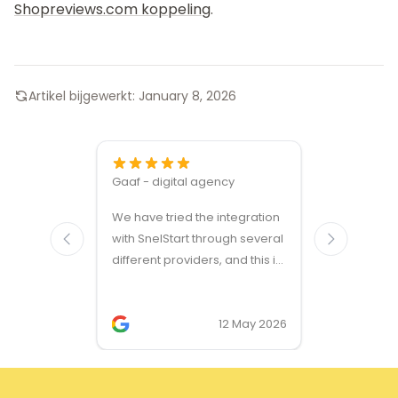
Shopreviews.com koppeling
.
Artikel bijgewerkt:
January 8, 2026
Gaaf - digital agency
Great ven
We have tried the integration
modules a
with SnelStart through several
different providers, and this is
the only solution that simply
works. We needed support on
two occasions, and it was
12 May 2026
provided quickly and
professionally. We do
recommend this company!