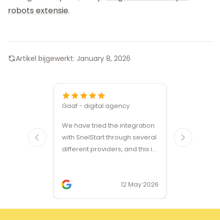
robots extensie
.
Artikel bijgewerkt:
January 8, 2026
Gaaf - digital agency
Great ven
We have tried the integration
modules a
with SnelStart through several
different providers, and this is
the only solution that simply
works. We needed support on
two occasions, and it was
12 May 2026
provided quickly and
professionally. We do
recommend this company!