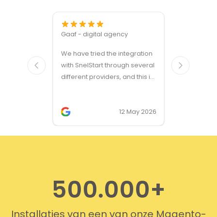
Gaaf - digital agency
Great ven
We have tried the integration
modules a
with SnelStart through several
different providers, and this is
the only solution that simply
works. We needed support on
two occasions, and it was
12 May 2026
provided quickly and
professionally. We do
recommend this company!
500.000+
Installaties van een van onze Magento-