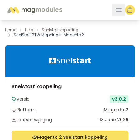
Ga naar de inhoud
Home
Help
Snelstart koppeling
SnelStart BTW Mapping in Magento 2
Snelstart koppeling
Versie
v3.0.2
Platform
Magento 2
Laatste wijziging
18 June 2026
Magento 2 Snelstart koppeling