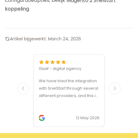
configuratieopties, bekijk
Magento 2 Snelstart
koppeling
.
Artikel bijgewerkt:
March 24, 2026
Gaaf - digital agency
Great ven
We have tried the integration
modules a
with SnelStart through several
different providers, and this is
the only solution that simply
works. We needed support on
two occasions, and it was
12 May 2026
provided quickly and
professionally. We do