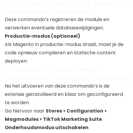
php bin/magento module:enable Magmodules_Ti
Deze commando’s registreren de module en
verwerken eventuele databasewijzigingen.
Productie-modus (optioneel)
Als Magento in productie-modus draait, moet je de
code opnieuw compileren en statische content
deployen:
php bin/magento setup:di:compile

Na het uitvoeren van deze commando’s is de
extensie geïnstalleerd en klaar om geconfigureerd
te worden.
Ga hiervoor naar
Stores > Configuration >
Magmodules > TikTok Marketing Suite
.
Onderhoudsmodus uitschakelen