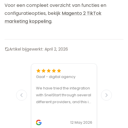
Voor een compleet overzicht van functies en
configuratieopties, bekijk
Magento 2 TikTok
marketing koppeling
.
Artikel bijgewerkt:
April 2, 2026
Gaaf - digital agency
Great ven
We have tried the integration
modules a
with SnelStart through several
different providers, and this is
the only solution that simply
works. We needed support on
two occasions, and it was
12 May 2026