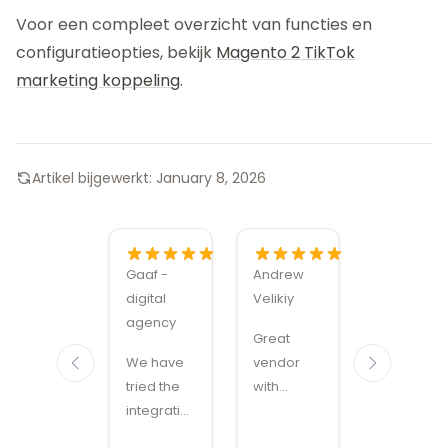
Voor een compleet overzicht van functies en
configuratieopties, bekijk
Magento 2 TikTok
marketing koppeling
.
Artikel bijgewerkt:
January 8, 2026
Gaaf -
Andrew
Alexandru
digital
Velikiy
Manuel
agency
Carabus
Great
We have
vendor
Magmodu
tried the
with
sets the
integration
handy
bar for
with
modules
Magento