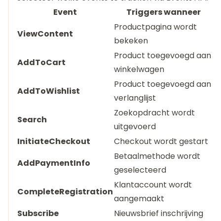
Event
Triggers wanneer
Productpagina wordt
ViewContent
bekeken
Product toegevoegd aan
AddToCart
winkelwagen
Product toegevoegd aan
AddToWishlist
verlanglijst
Zoekopdracht wordt
Search
uitgevoerd
InitiateCheckout
Checkout wordt gestart
Betaalmethode wordt
AddPaymentInfo
geselecteerd
Klantaccount wordt
CompleteRegistration
aangemaakt
Subscribe
Nieuwsbrief inschrijving