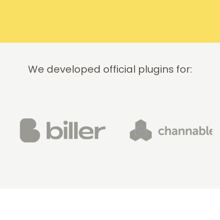
professionally.
We do
recommend
this
company!
We developed official plugins for: