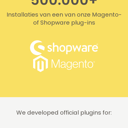
500.000+
that
client
simply
feature
Installaties van een van onze Magento-
works. We
requests,
of Shopware plug-ins
needed
and
support
they’re
on two
our first
occasions,
choice for
and it was
licenses.
provided
quickly
and
professionally.
We do
recommend
this
company!
We developed official plugins for: