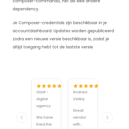
composer-commando, net als elke andere
dependency.
Je Composer-credentials zijn beschikbaar in je
accountdashboard. Updates worden gepubliceerd
zodra een nieuwe versie beschikbaar is, zodat je
altijd toegang hebt tot de laatste versie.
Gaaf -
Andrew
Alexandru
digital
Velikiy
Manuel
agency
Carabus
Great
We have
vendor
Magmodu
tried the
with
sets the