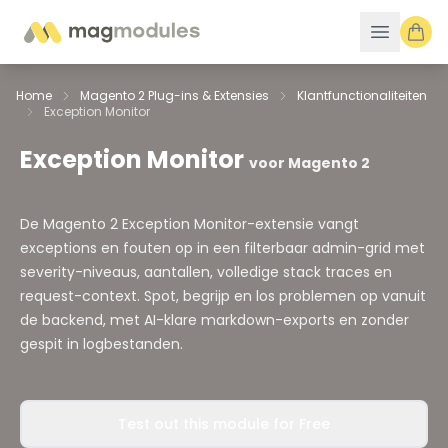
Ga naar de inhoud
Home
Magento 2 Plug-ins & Extensies
Klantfunctionaliteiten
Exception Monitor
Exception Monitor
voor Magento 2
De Magento 2 Exception Monitor-extensie vangt
exceptions en fouten op in een filterbaar admin-grid met
severity-niveaus, aantallen, volledige stack traces en
request-context. Spot, begrijp en los problemen op vanuit
de backend, met AI-klare markdown-exports en zonder
gespit in logbestanden.
Test out this module for Free