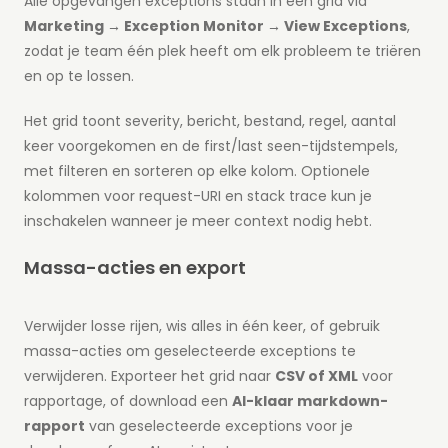
Alle opgevangen exceptions staan in één grid via
Marketing → Exception Monitor → View Exceptions
,
zodat je team één plek heeft om elk probleem te triëren
en op te lossen.
Het grid toont severity, bericht, bestand, regel, aantal
keer voorgekomen en de first/last seen-tijdstempels,
met filteren en sorteren op elke kolom. Optionele
kolommen voor request-URI en stack trace kun je
inschakelen wanneer je meer context nodig hebt.
Massa-acties en export
Verwijder losse rijen, wis alles in één keer, of gebruik
massa-acties om geselecteerde exceptions te
verwijderen. Exporteer het grid naar
CSV of XML
voor
rapportage, of download een
AI-klaar markdown-
rapport
van geselecteerde exceptions voor je