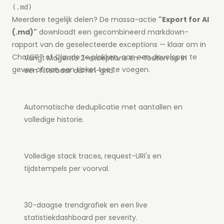
(.md)
Meerdere tegelijk delen? De massa-actie
"Export for AI
(.md)"
downloadt een gecombineerd markdown-
rapport van de geselecteerde exceptions — klaar om in
ChatGPT of Claude te plakken, aan een developer te
Vangt Magento 2-exceptions en -fouten op in
geven of aan een ticket toe te voegen.
een filterbaar admin-grid.
Automatische deduplicatie met aantallen en
volledige historie.
Volledige stack traces, request-URI's en
tijdstempels per voorval.
30-daagse trendgrafiek en een live
statistiekdashboard per severity.