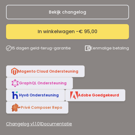
Bekijk changelog
In winkelwagen -
€ 95,00
15 dagen geld-terug-garantie
Eenmalige betaling
Magento Cloud Ondersteuning
GraphQL Ondersteuning
Hyvä Ondersteuning
Adobe Goedgekeurd
Privé Composer Repo
Changelog v1.1.0
|
Documentatie