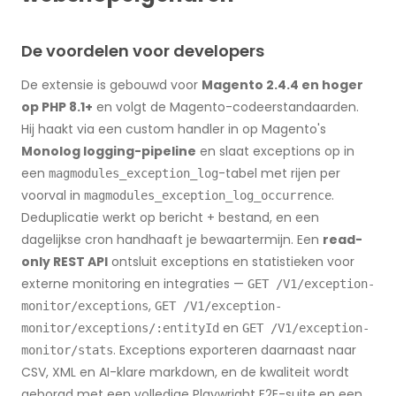
De voordelen voor developers
De extensie is gebouwd voor
Magento 2.4.4 en hoger
op PHP 8.1+
en volgt de Magento-codeerstandaarden.
Hij haakt via een custom handler in op Magento's
Monolog logging-pipeline
en slaat exceptions op in
een
-tabel met rijen per
magmodules_exception_log
voorval in
.
magmodules_exception_log_occurrence
Deduplicatie werkt op bericht + bestand, en een
dagelijkse cron handhaaft je bewaartermijn. Een
read-
only REST API
ontsluit exceptions en statistieken voor
externe monitoring en integraties —
GET /V1/exception-
,
monitor/exceptions
GET /V1/exception-
en
monitor/exceptions/:entityId
GET /V1/exception-
. Exceptions exporteren daarnaast naar
monitor/stats
CSV, XML en AI-klare markdown, en de kwaliteit wordt
geborgd met een volledige Playwright E2E-suite en een