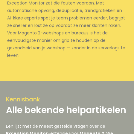
Exception Monitor zet die fouten vooraan. Met
automatische opvang, deduplicatie, trendgrafieken en
AI-klare exports spot je team problemen eerder, begrijpt
ze sneller en lost ze op voordat ze meer klanten raken.
Voor Magento 2-webshops en bureaus is het de
eenvoudigste manier om grip te houden op de
gezondheid van je webshop — zonder in de serverlogs te
leven.
Kennisbank
Alle bekende helpartikelen
Een lijst met de meest gestelde vragen over de
Exception Monitor
-extensie voor
Magento 2
. We