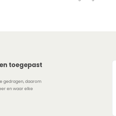
den toegepast
fde gedragen, daarom
eer en waar elke