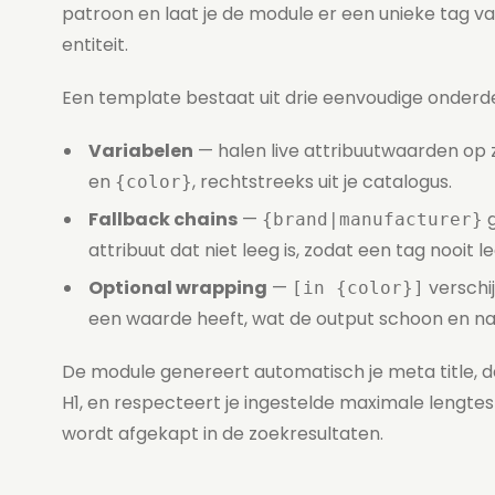
patroon en laat je de module er een unieke tag v
entiteit.
Een template bestaat uit drie eenvoudige onderd
Variabelen
— halen live attribuutwaarden op 
en
, rechtstreeks uit je catalogus.
{color}
Fallback chains
—
g
{brand|manufacturer}
attribuut dat niet leeg is, zodat een tag nooit lee
Optional wrapping
—
verschij
[in {color}]
een waarde heeft, wat de output schoon en nat
De module genereert automatisch je meta title, d
H1, en respecteert je ingestelde maximale lengtes
wordt afgekapt in de zoekresultaten.