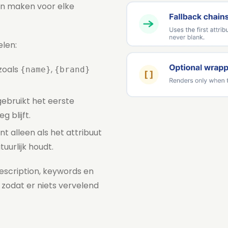
an maken voor elke
elen:
zoals
,
{name}
{brand}
ebruikt het eerste
g blijft.
nt alleen als het attribuut
uurlijk houdt.
escription, keywords en
 zodat er niets vervelend