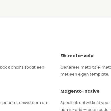
Elk meta-veld
llback chains zodat een
Genereer meta title, met
met een eigen template.
Magento-native
n prioriteitensysteem om
Specifiek ontwikkeld voo
admin-grid — geen code n