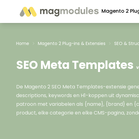
Ga naar de inhoud
Magento 2 Plu
Home
Magento 2 Plug-ins & Extensies
SEO & Stru
SEO Meta Templates
v
De Magento 2 SEO Meta Templates-extensie gener
descriptions, keywords en H1-koppen uit dynamisc
patroon met variabelen als {name}, {brand} en {co
product, elke categorie en elke CMS-pagina, zon