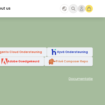
ut us
gento Cloud Ondersteuning
Hyvä Ondersteuning
Adobe Goedgekeurd
Privé Composer Repo
Documentatie