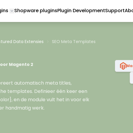
gins
Shopware plugins
Plugin Development
Support
Abo
Toggle submenu for Magento 2 Plugins
ctured Data Extensies
SEO Meta Templates
oor Magento 2
Ma
eert automatisch meta titles,
he templates. Definieer één keer een
lor}, en de module vult het in voor elk
der handmatig werk.