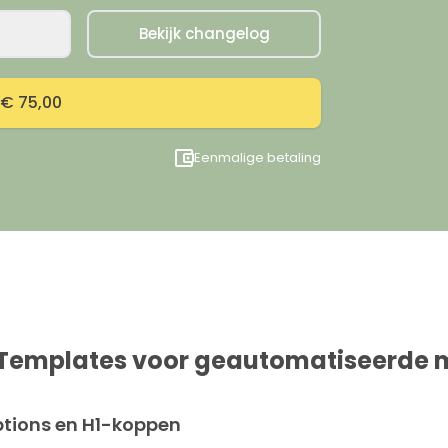
Bekijk changelog
€ 75,00
Eenmalige betaling
 Templates voor geautomatiseerde m
ptions en H1-koppen