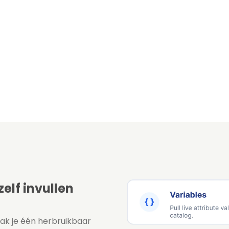
elf invullen
aak je één herbruikbaar