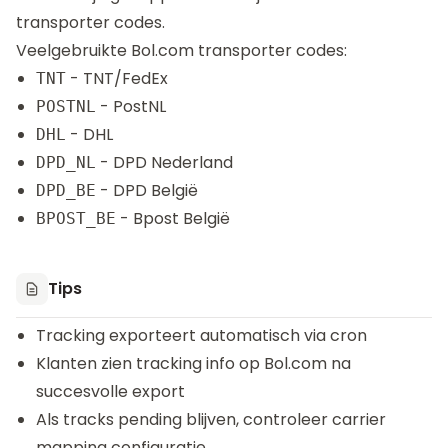
transporter codes.
Veelgebruikte Bol.com transporter codes:
- TNT/FedEx
TNT
- PostNL
POSTNL
- DHL
DHL
- DPD Nederland
DPD_NL
- DPD België
DPD_BE
- Bpost België
BPOST_BE
Tips
Tracking exporteert automatisch via cron
Klanten zien tracking info op Bol.com na
succesvolle export
Als tracks pending blijven, controleer carrier
mapping configuratie