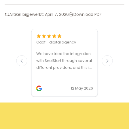
Artikel bijgewerkt:
April 7, 2026
Download PDF
Gaaf - digital agency
Great ven
We have tried the integration
modules a
with SnelStart through several
different providers, and this is
the only solution that simply
works. We needed support on
two occasions, and it was
12 May 2026
provided quickly and
professionally. We do
recommend this company!