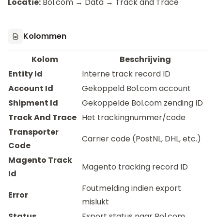
Locatie:
Bol.com → Data → Track and Trace
Kolommen
Kolom
Beschrijving
Entity Id
Interne track record ID
Account Id
Gekoppeld Bol.com account
Shipment Id
Gekoppelde Bol.com zending ID
Track And Trace
Het trackingnummer/code
Transporter
Carrier code (PostNL, DHL, etc.)
Code
Magento Track
Magento tracking record ID
Id
Foutmelding indien export
Error
mislukt
Status
Export status naar Bol.com