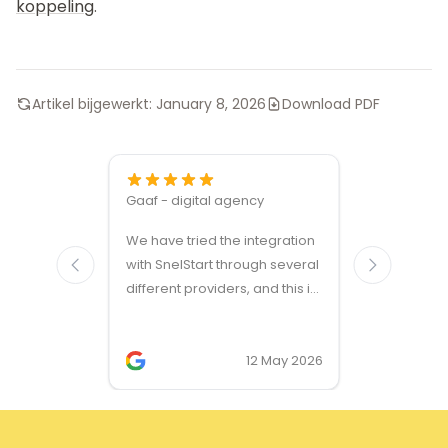
koppeling
.
Artikel bijgewerkt:
January 8, 2026
Download PDF
Gaaf - digital agency
Great ven
We have tried the integration
modules a
with SnelStart through several
different providers, and this is
the only solution that simply
works. We needed support on
two occasions, and it was
12 May 2026
provided quickly and
professionally. We do
recommend this company!