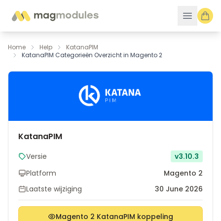
Ga naar de inhoud
Home
Help
KatanaPIM
KatanaPIM Categorieën Overzicht in Magento 2
KatanaPIM
Versie
v3.10.3
Platform
Magento 2
Laatste wijziging
30 June 2026
Magento 2 KatanaPIM koppeling