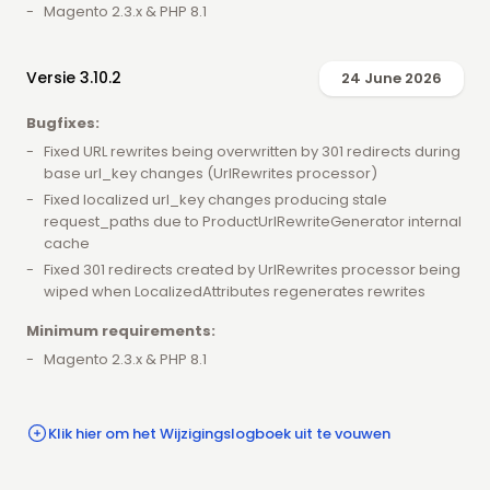
Magento 2.3.x & PHP 8.1
Versie 3.10.2
24 June 2026
Bugfixes:
Fixed URL rewrites being overwritten by 301 redirects during
base url_key changes (UrlRewrites processor)
Fixed localized url_key changes producing stale
request_paths due to ProductUrlRewriteGenerator internal
cache
Fixed 301 redirects created by UrlRewrites processor being
wiped when LocalizedAttributes regenerates rewrites
Minimum requirements:
Magento 2.3.x & PHP 8.1
Klik hier om het Wijzigingslogboek uit te vouwen