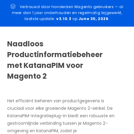
Vertrouwd door honderden Magento gebruikers — al
meer dan 1 jaar onderhouden en regelmatig bijgewerkt,
laatste update:
v3.10.3
op
June 30, 2026
.
Naadloos
Productinformatiebeheer
met KatanaPIM voor
Magento 2
Het efficiënt beheren van productgegevens is
cruciaal voor elke groeiende Magento 2-winkel. De
KatanaPIM-integratieplug-in biedt een robuuste en
gestroomlijnde verbinding tussen je Magento 2-
omgeving en KatanaPIM, zodat je