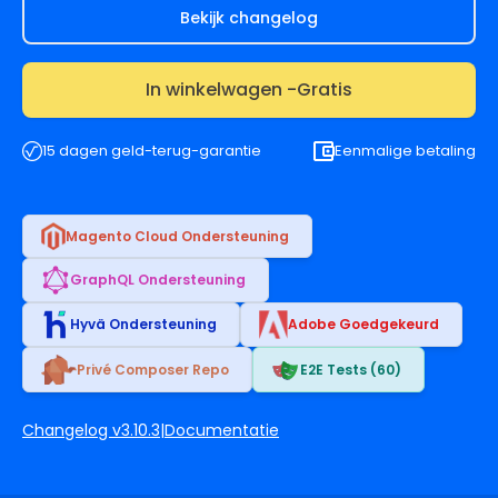
Bekijk changelog
In winkelwagen -
Gratis
15 dagen geld-terug-garantie
Eenmalige betaling
Magento Cloud Ondersteuning
GraphQL Ondersteuning
Hyvä Ondersteuning
Adobe Goedgekeurd
Privé Composer Repo
E2E Tests (60)
Changelog v3.10.3
|
Documentatie