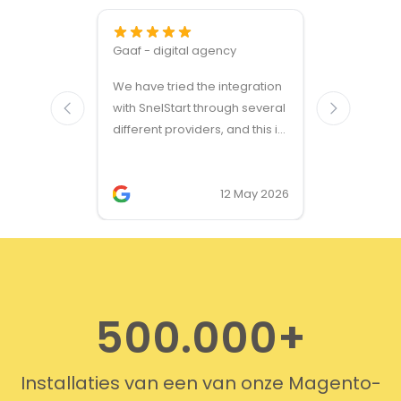
Gaaf - digital agency
Great ven
We have tried the integration
modules a
with SnelStart through several
different providers, and this is
the only solution that simply
works. We needed support on
two occasions, and it was
12 May 2026
provided quickly and
professionally. We do
recommend this company!
500.000+
Installaties van een van onze Magento-