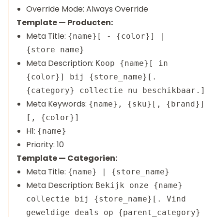
Override Mode: Always Override
Template — Producten:
Meta Title:
{name}[ - {color}] |
{store_name}
Meta Description:
Koop {name}[ in
{color}] bij {store_name}[.
{category} collectie nu beschikbaar.]
Meta Keywords:
{name}, {sku}[, {brand}]
[, {color}]
H1:
{name}
Priority: 10
Template — Categorien:
Meta Title:
{name} | {store_name}
Meta Description:
Bekijk onze {name}
collectie bij {store_name}[. Vind
geweldige deals op {parent_category}