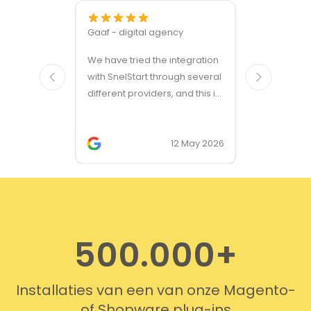
Gaaf - digital agency
Great ven
We have tried the integration
modules a
with SnelStart through several
different providers, and this is
the only solution that simply
works. We needed support on
two occasions, and it was
12 May 2026
provided quickly and
professionally. We do
recommend this company!
500.000+
Installaties van een van onze Magento-
of Shopware plug-ins