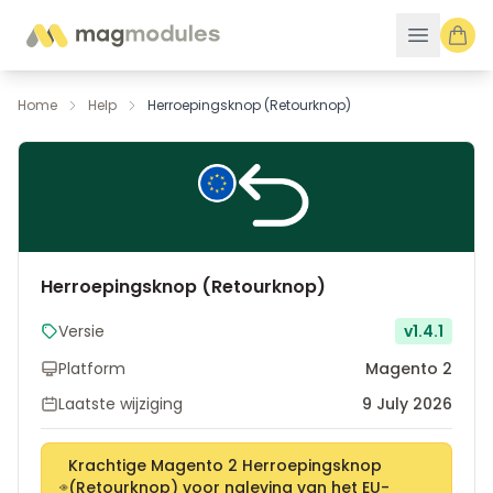
Ga naar de inhoud
Home
Help
Herroepingsknop (Retourknop)
Herroepingsknop (Retourknop)
Versie
v1.4.1
Platform
Magento 2
Laatste wijziging
9 July 2026
Krachtige Magento 2 Herroepingsknop
(Retourknop) voor naleving van het EU-