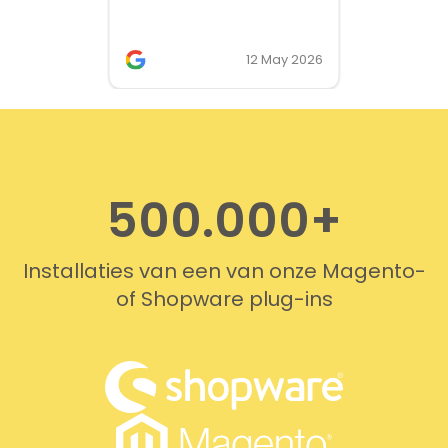
the only solution that simply
works. We needed support on
two occasions, and it was
12 May 2026
provided quickly and
professionally. We do
recommend this company!
500.000+
Installaties van een van onze Magento-
of Shopware plug-ins