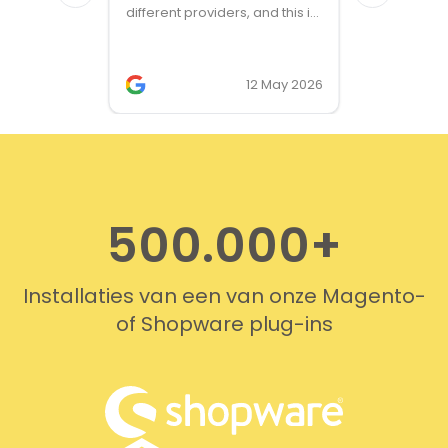
different providers, and this is
the only solution that simply
works. We needed support on
two occasions, and it was
12 May 2026
provided quickly and
professionally. We do
recommend this company!
500.000+
Installaties van een van onze Magento-
of Shopware plug-ins