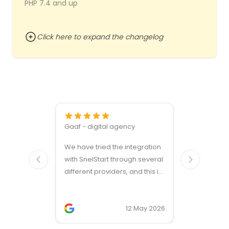
PHP 7.4 and up
Click here to expand the changelog
Gaaf - digital agency
Great ven
We have tried the integration
modules a
with SnelStart through several
different providers, and this is
the only solution that simply
works. We needed support on
two occasions, and it was
12 May 2026
provided quickly and