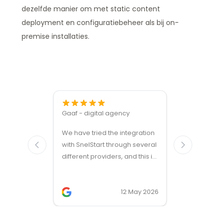
dezelfde manier om met static content
deployment en configuratiebeheer als bij on-
premise installaties.
Gaaf - digital agency
Great ven
We have tried the integration
modules a
with SnelStart through several
different providers, and this is
the only solution that simply
works. We needed support on
two occasions, and it was
12 May 2026
provided quickly and
professionally. We do