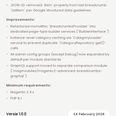
JSON-LD: removed `item` property from last breadcrumb
`ListItem` per Google structured data guidelines
Improvements:
Refactored monolithic `BreadcrumbsProvider` into
dedicated page-type builder services (`BuilderInterface`)
Instance-level category caching via `CategoryLoader`
service to prevent duplicate `CategoryRepository::get()`
calls
All admin config groups (except Debug) now expanded by
default per module standards
GraphQL support moved to separate companion module
(`magmodules/magento2-advanced-breadcrumbs-
graphql`)
Minimum requirements:
Magento 2.4.x
PHP 8.1
Versie 1.0.0
24 February 2026