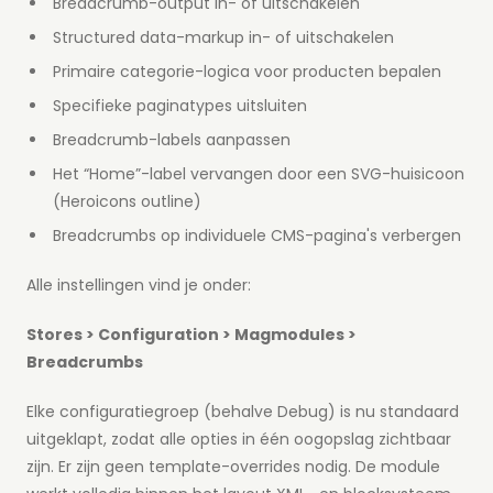
Breadcrumb-output in- of uitschakelen
Structured data-markup in- of uitschakelen
Primaire categorie-logica voor producten bepalen
Specifieke paginatypes uitsluiten
Breadcrumb-labels aanpassen
Het “Home”-label vervangen door een SVG-huisicoon
(Heroicons outline)
Breadcrumbs op individuele CMS-pagina's verbergen
Alle instellingen vind je onder:
Stores > Configuration > Magmodules >
Breadcrumbs
Elke configuratiegroep (behalve Debug) is nu standaard
uitgeklapt, zodat alle opties in één oogopslag zichtbaar
zijn. Er zijn geen template-overrides nodig. De module