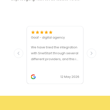
Gaaf - digital agency
Great ven
We have tried the integration
modules a
with SnelStart through several
different providers, and this is
the only solution that simply
works. We needed support on
two occasions, and it was
12 May 2026
provided quickly and
professionally. We do
recommend this company!