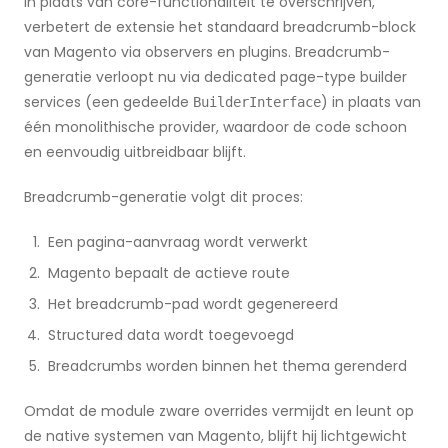
In plaats van core-functionaliteit te overschrijven,
verbetert de extensie het standaard breadcrumb-block
van Magento via observers en plugins. Breadcrumb-
generatie verloopt nu via dedicated page-type builder
services (een gedeelde
) in plaats van
BuilderInterface
één monolithische provider, waardoor de code schoon
en eenvoudig uitbreidbaar blijft.
Breadcrumb-generatie volgt dit proces:
Een pagina-aanvraag wordt verwerkt
Magento bepaalt de actieve route
Het breadcrumb-pad wordt gegenereerd
Structured data wordt toegevoegd
Breadcrumbs worden binnen het thema gerenderd
Omdat de module zware overrides vermijdt en leunt op
de native systemen van Magento, blijft hij lichtgewicht