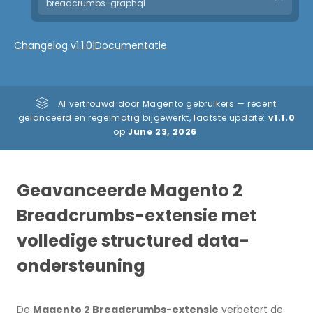
breadcrumbs-graphql
Changelog v1.1.0
|
Documentatie
Al vertrouwd door Magento gebruikers — recent
gelanceerd en regelmatig bijgewerkt, laatste update:
v1.1.0
op
June 23, 2026
.
Geavanceerde Magento 2
Breadcrumbs-extensie met
volledige structured data-
ondersteuning
De
Magento 2 Breadcrumbs-extensie
verbetert de