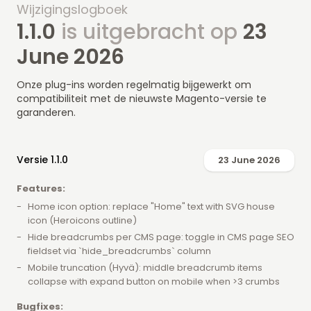
Wijzigingslogboek
1.1.0
is uitgebracht op
23
June 2026
Onze plug-ins worden regelmatig bijgewerkt om
compatibiliteit met de nieuwste Magento-versie te
garanderen.
Versie 1.1.0
23 June 2026
Features:
Home icon option: replace "Home" text with SVG house
icon (Heroicons outline)
Hide breadcrumbs per CMS page: toggle in CMS page SEO
fieldset via `hide_breadcrumbs` column
Mobile truncation (Hyvä): middle breadcrumb items
collapse with expand button on mobile when >3 crumbs
Bugfixes: