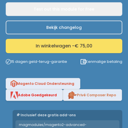
Test out this module for Free
Bekijk changelog
In winkelwagen -
€ 75,00
15 dagen geld-terug-garantie
Eenmalige betaling
Magento Cloud Ondersteuning
Adobe Goedgekeurd
Privé Composer Repo
Inclusief deze gratis add-ons
magmodules/magento2-advanced-
...