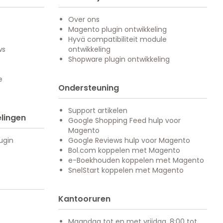
Over ons
Magento plugin ontwikkeling
Hyvä compatibiliteit module
ws
ontwikkeling
Shopware plugin ontwikkeling
e
Ondersteuning
Support artikelen
lingen
Google Shopping Feed hulp voor
Magento
ugin
Google Reviews hulp voor Magento
Bol.com koppelen met Magento
e-Boekhouden koppelen met Magento
SnelStart koppelen met Magento
Kantooruren
Maandag tot en met vrijdag, 8:00 tot