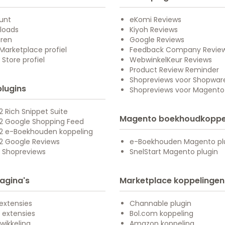
unt
eKomi Reviews
loads
Kiyoh Reviews
uren
Google Reviews
arketplace profiel
Feedback Company Revie
Store profiel
WebwinkelKeur Reviews
Product Review Reminder
Shopreviews voor Shopwar
plugins
Shopreviews voor Magento
 Rich Snippet Suite
Magento boekhoudkoppe
2 Google Shopping Feed
2 e-Boekhouden koppeling
2 Google Reviews
e-Boekhouden Magento pl
 Shopreviews
SnelStart Magento plugin
agina's
Marketplace koppelingen
extensies
Channable plugin
 extensies
Bol.com koppeling
wikkeling
Amazon koppeling