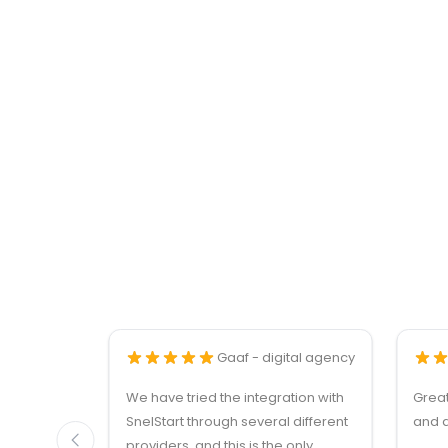
Gaaf - digital agency
We have tried the integration with
Grea
SnelStart through several different
and q
providers, and this is the only