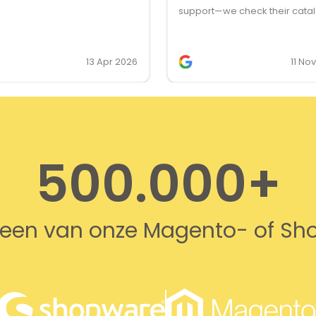
support—we check their cata
first for client feature request
they’re our first choice for lic
13 Apr 2026
11 No
500.000+
n een van onze Magento- of S