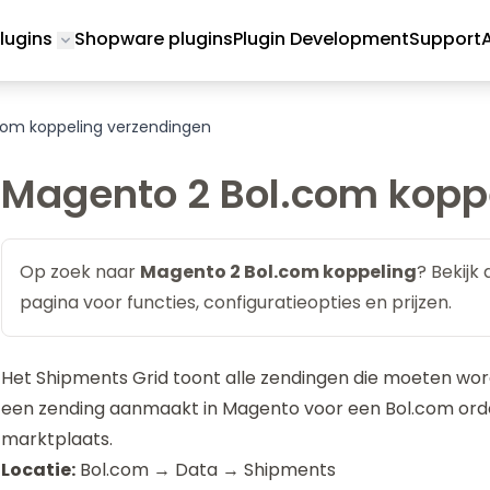
lugins
Shopware plugins
Plugin Development
Support
Toggle submenu for Magento 2 Plugins
com koppeling verzendingen
Magento 2 Bol.com kopp
Op zoek naar
Magento 2 Bol.com koppeling
? Bekijk
pagina voor functies, configuratieopties en prijzen.
Het Shipments Grid toont alle zendingen die moeten wor
een zending aanmaakt in Magento voor een Bol.com order
marktplaats.
Locatie:
Bol.com → Data → Shipments