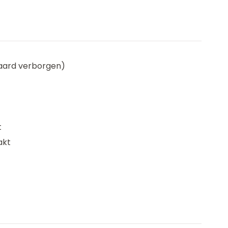
daard verborgen)
t
akt