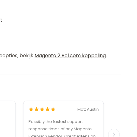
t
eopties, bekijk
Magento 2 Bol.com koppeling
.
Matt Austin
Possibly the fastest support
Dankzij de
response times of any Magento
reactie v
Extension vendor. Great extensions
vraag, en