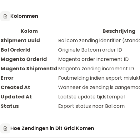
Kolommen
Kolom
Beschrijving
Shipment Uuid
Bol.com zending identifier (stan
Bol OrderId
Originele Bol.com order ID
Magento OrderId
Magento order increment ID
Magento ShipmentId
Magento zending increment ID
Error
Foutmelding indien export misluk
Created At
Wanneer de zending is aangema
Updated At
Laatste update tijdstempel
Status
Export status naar Bol.com
Hoe Zendingen in Dit Grid Komen