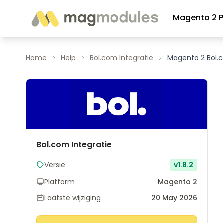
Ga naar de inhoud
Magento 2 P
Home
Help
Bol.com Integratie
Magento 2 Bol.
Bol.com Integratie
Versie
v1.8.2
Platform
Magento 2
Laatste wijziging
20 May 2026