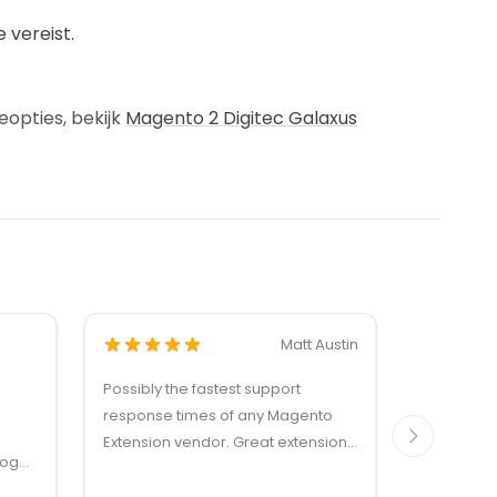
 vereist.
eopties, bekijk
Magento 2 Digitec Galaxus
Matt Austin
Possibly the fastest support
Dankzij de
response times of any Magento
reactie v
Extension vendor. Great extensions
vraag, en
log
too!
probleem,
s, and
worden be