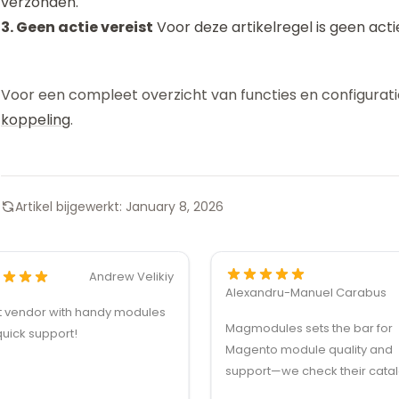
verzonden.
3. Geen actie vereist
Voor deze artikelregel is geen actie
Voor een compleet overzicht van functies en configurati
koppeling
.
Artikel bijgewerkt:
January 8, 2026
Andrew Velikiy
Alexandru-Manuel Carabus
t vendor with handy modules
Magmodules sets the bar for
uick support!
Magento module quality and
support—we check their cata
first for client feature request