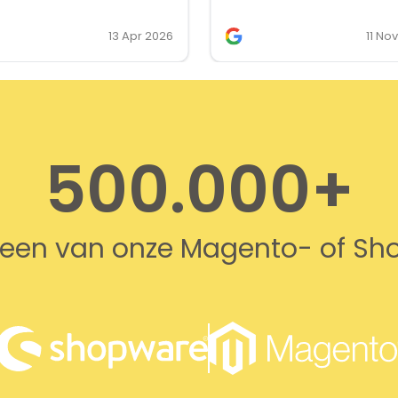
they’re our first choice for lic
13 Apr 2026
11 No
500.000+
n een van onze Magento- of S