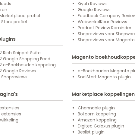
loads
Kiyoh Reviews
uren
Google Reviews
arketplace profiel
Feedback Company Revie
Store profiel
WebwinkelKeur Reviews
Product Review Reminder
Shopreviews voor Shopwar
plugins
Shopreviews voor Magento
 Rich Snippet Suite
Magento boekhoudkoppe
2 Google Shopping Feed
2 e-Boekhouden koppeling
2 Google Reviews
e-Boekhouden Magento pl
 Shopreviews
SnelStart Magento plugin
agina's
Marketplace koppelingen
extensies
Channable plugin
 extensies
Bol.com koppeling
wikkeling
Amazon koppeling
Digitec Galaxus plugin
Beslist plugin