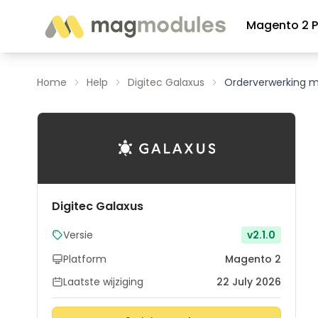
Ga naar de inhoud
Magento 2 P
Home
Help
Digitec Galaxus
Orderverwerking m
Digitec Galaxus
Versie
v2.1.0
Platform
Magento 2
Laatste wijziging
22 July 2026