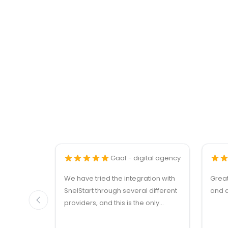
Gaaf - digital agency
We have tried the integration with
Grea
SnelStart through several different
and q
providers, and this is the only
solution that simply works. We
needed support on two occasions,