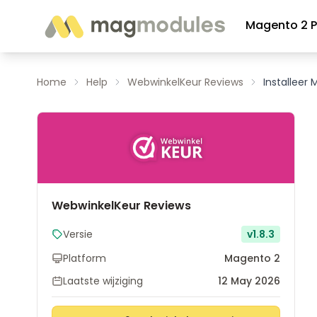
Ga naar de inhoud
Magento 2 P
Home
Help
WebwinkelKeur Reviews
Installeer
WebwinkelKeur Reviews
Versie
v1.8.3
Platform
Magento 2
Laatste wijziging
12 May 2026