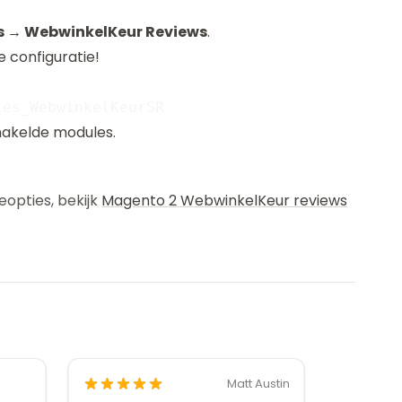
s → WebwinkelKeur Reviews
.
e configuratie!
hakelde modules.
eopties, bekijk
Magento 2 WebwinkelKeur reviews
Matt Austin