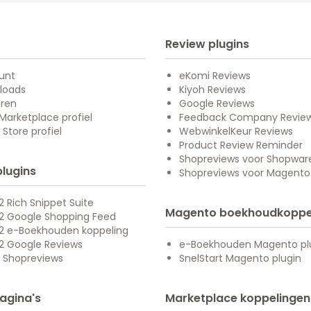
Review plugins
unt
eKomi Reviews
loads
Kiyoh Reviews
uren
Google Reviews
arketplace profiel
Feedback Company Revie
Store profiel
WebwinkelKeur Reviews
Product Review Reminder
Shopreviews voor Shopwar
plugins
Shopreviews voor Magento
 Rich Snippet Suite
Magento boekhoudkoppe
2 Google Shopping Feed
2 e-Boekhouden koppeling
2 Google Reviews
e-Boekhouden Magento pl
 Shopreviews
SnelStart Magento plugin
agina's
Marketplace koppelingen