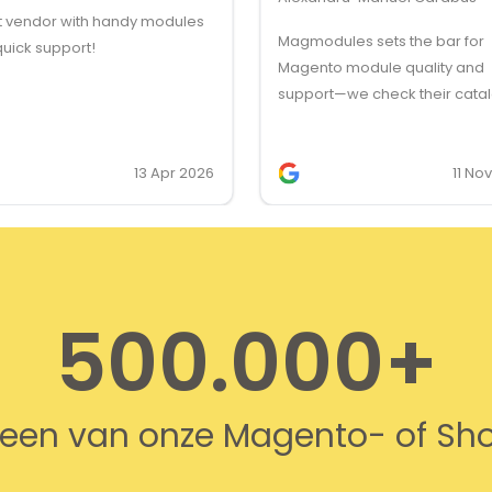
t vendor with handy modules
Magmodules sets the bar for
uick support!
Magento module quality and
support—we check their cata
first for client feature request
they’re our first choice for lic
13 Apr 2026
11 No
500.000+
n een van onze Magento- of S