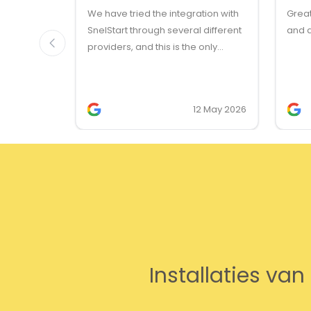
We have tried the integration with
Grea
SnelStart through several different
and q
providers, and this is the only
solution that simply works. We
needed support on two occasions,
and it was provided quickly and
12 May 2026
professionally. We do recommend
this company!
Installaties va