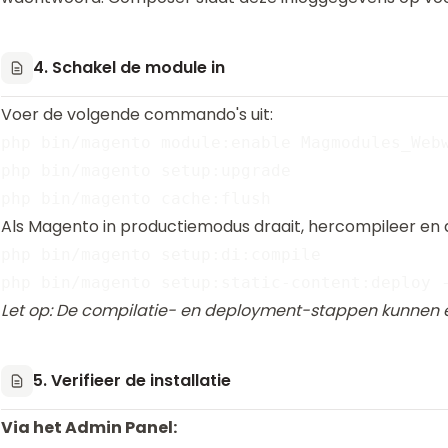
4. Schakel de module in
Voer de volgende commando's uit:
php bin/magento module:enable Magmodules_Webw
php bin/magento setup:upgrade

Als Magento in productiemodus draait, hercompileer en 
php bin/magento setup:di:compile

Let op: De compilatie- en deployment-stappen kunnen 
5. Verifieer de installatie
Via het Admin Panel: