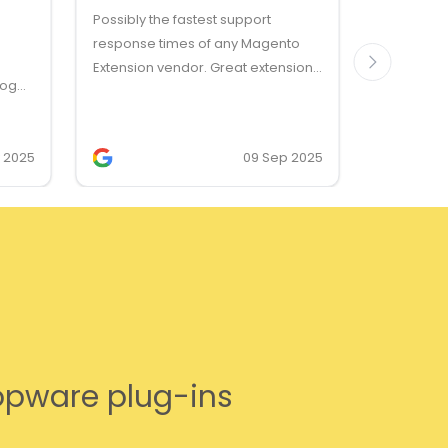
Possibly the fastest support
Dankzij de
response times of any Magento
reactie v
Extension vendor. Great extensions
vraag, en
log
too!
probleem,
s, and
worden be
enses.
zonder mo
v 2025
09 Sep 2025
zo als het 
Bedankt!
hopware plug-ins