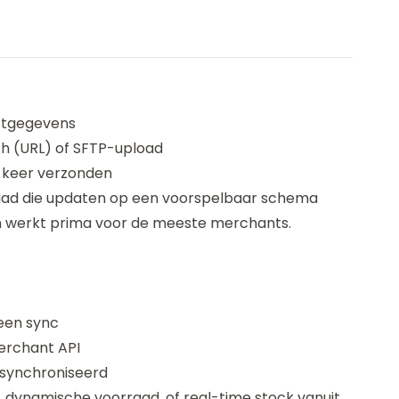
ctgegevens
ch (URL) of SFTP-upload
e keer verzonden
raad die updaten op een voorspelbaar schema
 en werkt prima voor de meeste merchants.
een sync
erchant API
esynchroniseerd
, dynamische voorraad, of real-time stock vanuit