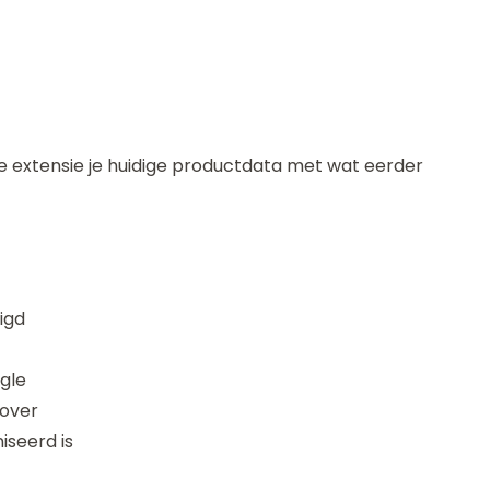
e extensie je huidige productdata met wat eerder
zigd
gle
 over
iseerd is