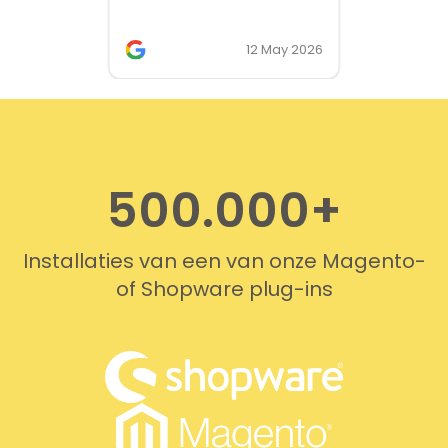
the only solution that simply
works. We needed support on
two occasions, and it was
12 May 2026
provided quickly and
professionally. We do
recommend this company!
500.000+
Installaties van een van onze Magento-
of Shopware plug-ins