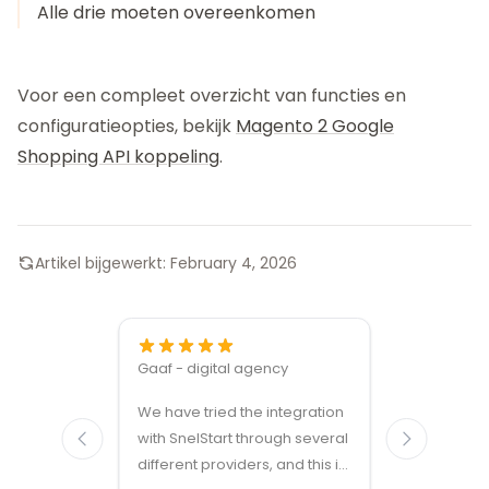
Alle drie moeten overeenkomen
Voor een compleet overzicht van functies en
configuratieopties, bekijk
Magento 2 Google
Shopping API koppeling
.
Artikel bijgewerkt:
February 4, 2026
Gaaf - digital agency
Great ven
We have tried the integration
modules a
with SnelStart through several
different providers, and this is