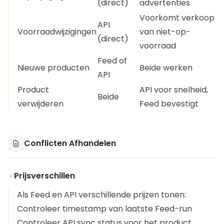
(direct)
advertenties
Voorkomt verkoop
API
Voorraadwijzigingen
van niet-op-
(direct)
voorraad
Feed of
Nieuwe producten
Beide werken
API
Product
API voor snelheid,
Beide
verwijderen
Feed bevestigt
Conflicten Afhandelen
Prijsverschillen
Als Feed en API verschillende prijzen tonen:
Controleer timestamp van laatste Feed-run
Controleer API sync status voor het product