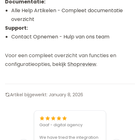
Documentatie:
Alle Help Artikelen
- Compleet documentatie
overzicht
Support:
Contact Opnemen
- Hulp van ons team
Voor een compleet overzicht van functies en
configuratieopties, bekijk
Shopreview
.
Artikel bijgewerkt:
January 8, 2026
Gaaf - digital agency
Great ven
We have tried the integration
modules a