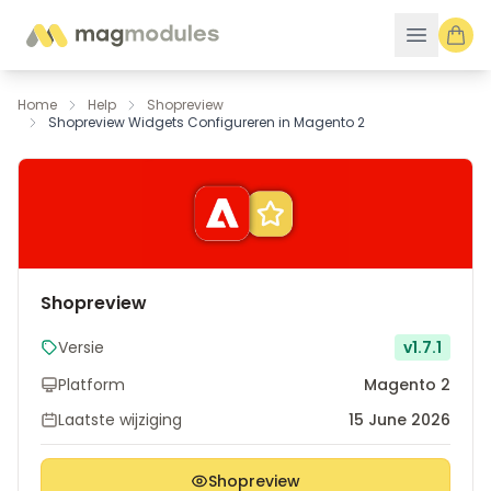
Ga naar de inhoud
Home
Help
Shopreview
Shopreview Widgets Configureren in Magento 2
Shopreview
Versie
v1.7.1
Platform
Magento 2
Laatste wijziging
15 June 2026
Shopreview