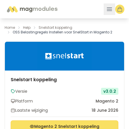
Ga naar de inhoud
Home
Help
Snelstart koppeling
OSS Belastingregels Instellen voor SnelStart in Magento 2
Snelstart koppeling
Versie
v3.0.2
Platform
Magento 2
Laatste wijziging
18 June 2026
Magento 2 Snelstart koppeling