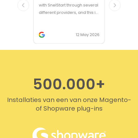
with SnelStart through several
different providers, and this is
the only solution that simply
works. We needed support on
two occasions, and it was
12 May 2026
provided quickly and
professionally. We do
recommend this company!
500.000+
Installaties van een van onze Magento-
of Shopware plug-ins