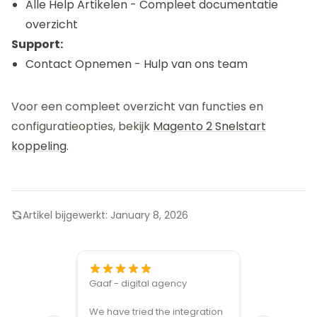
Alle Help Artikelen
- Compleet documentatie
overzicht
Support:
Contact Opnemen
- Hulp van ons team
Voor een compleet overzicht van functies en
configuratieopties, bekijk
Magento 2 Snelstart
koppeling
.
Artikel bijgewerkt:
January 8, 2026
Gaaf - digital agency
Great ven
We have tried the integration
modules a